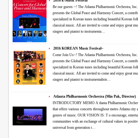
2016 k-Music Festival
Be our guests ~! The Atlanta Philharmonic Orchestra, Inc. (Non-Profit, 501(c)(3)) and Director Min Pak
presents the Global Peace and Harmony Concert, a contribu
specialized in Korean tunes including beautiful Korean fol
classical music. All are invited to come and enjoy great music performed by guest virtuosos ranging from
singers and pianist to instrumenta…
2016 KOREAN Music Festival~
Come Join Us~! The Atlanta Philharmonic Orchestra, Inc. (Non-Profit, 501(c)(3)) and Director Min Pak
presents the Global Peace and Harmony Concert, a contribu
specialized in Korean tunes including beautiful Korean fol
classical music. All are invited to come and enjoy great music performed by guest virtuosos ranging from
singers and pianist to instrumentalists…
Atlanta Philharmonic Orchestra (Min Pak, Director)
INTRODUCTORY MEMO A tlanta Philharmonic Orchestra, Inc. is a non-profit (501c3) organization
that offers various concerts throughout metro Atlanta city and other diverse communities with different
genres of music. OUR VISION IS: T o encourage, entertain, and enrich people’s lives in our
communities with an exchange of cultural values in positive ways utilizing the performing arts that are
universal from generation t…