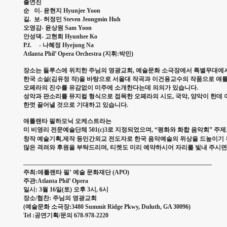
출연진
순 이- 윤현지 Hyunjee Yoon
길. 보- 허정민 Steven Jeongmin Huh
오영감- 윤상원 Sam Yoon
안성댁- 고현희 Hyunhee Ko
P.f. - 나혜정 Hyejung Na
Atlanta Phil’ Opera Orchestra (지휘:박민)
장소는 둘루스에 위치한 주님의 영광교회, 예술문화 소극장에서 특별무대에
한국 소설(김유정 작)을 바탕으로 서울대 작곡과 이건용교수의 작품으로 애틀
오페라의 진수를 유감없이 미주에 소개한다는데 의의가 있습니다.
성악과 판소리를 뮤지컬 형식으로 접목한 오페라의 시도, 국악, 양악이 한데
한껏 끌어낼 것으로 기대하고 있습니다.
애틀랜타 필하모닉 오케스트라는
미 비영리 전문예술단체 501(c)3로 지정되었으며, “평화와 화합 음악회” 
창작 예술기획,제작 등민간외교 전도자로 한국 음악예술의 위상을 드높이기 
많은 격려와 후원을 부탁드리며, 티켓도 미리 예약하시어 자리를 빛내 주시
———————————————————————————————
주최:애틀랜타 필’ 예술 문화재단 (APO)
주관:Atlanta Phil’ Opera
일시: 3월 16일(토) 오후 3시, 6시
장소/협찬: 주님의 영광교회
(예술문화 소극장:3480 Summit Ridge Pkwy, Duluth, GA 30096)
Tel :공연기획/문의 678-978-2220