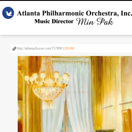
http://atlantachosun.com/157899
[29159]