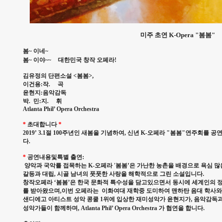
미주 초연 K-Opera "봄봄"
봄~ 이네~
봄~ 이야~~ 대한민국 창작 오페라!
김유정의 단편소설 <봄봄>,
이건용:작. 곡
윤현지:음악감독
박. 민:지. 휘
Atlanta Phil’ Opera Orchestra
*
초대합니다
*
2019’ 3.1절 100주년인 새봄을 기념하여, 신년 K-오페라 "봄봄"연주회를
다.
*
공연내용및특별 출연:
양악과 국악를 접목하는 K-오페라 '봄봄’은 가난한 농촌을 배경으로 욕심 
갈등과 대립, 시골 남녀의 풋풋한 사랑을 해학적으로 그린 소설입니다.
창작오페라 ‘봄봄’은 한국 문화적 특수성을 담고있으면서 동시에 세계인의 
를 받아왔으며,이번 오페라는 이화여대 재학중 도미하여 맨하탄 음대 학사와
샌디에고 아티스트 성악 콩쿨 1위에 입상한 재미성악가 윤현지가, 음악감독과
성악가들이 함께하며, Atlanta Phil’ Opera Orchestra 가 협연을 합니다.