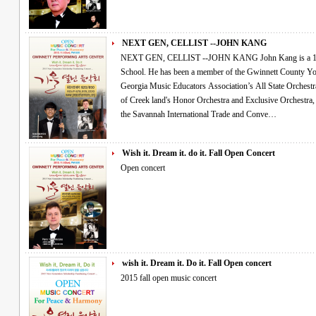
NEXT GEN, CELLIST --JOHN KANG
NEXT GEN, CELLIST --JOHN KANG John Kang is a 14 year old cellist attending Collins Hill High
School. He has been a member of the Gwinnett County Y
Georgia Music Educators Association’s All State Orchestra for the past 3 ye
of Creek land's Honor Orchestra and Exclusive Orchestra, performing for the In-Service Conference at
the Savannah International Trade and Conve…
Wish it. Dream it. do it. Fall Open Concert
Open concert
wish it. Dream it. Do it. Fall Open concert
2015 fall open music concert