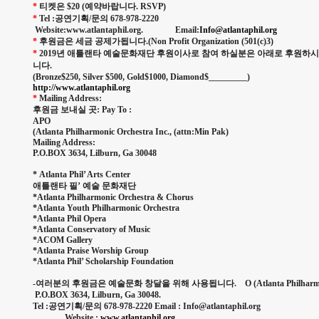
*
티켓은 $20 (예약바랍니다. RSVP)
*
Tel :공연기획/문의 678-978-2220
Website:www.atlantaphil.org. Email:
Info@atlantaphil.org
*
후원금은 세금 공제가됩니다.(Non Profit Organization (501(c)3)
*
2019년 애틀랜타 예술문화재단 후원이사로 참여 하실분은 아래로 후원하시
니다.
(Bronze$250, Silver $500, Gold$1000, Diamond$_________)
http://www.atlantaphil.org
*
Mailing Address:
후원금 보내실 곳: Pay To :
APO
(Atlanta Philharmonic Orchestra Inc., (attn:Min Pak)
Mailing Address:
P.O.BOX 3634, Lilburn, Ga 30048
*
Atlanta Phil’ Arts Center
애틀랜타 필’ 예술 문화재단
*Atlanta Philharmonic Orchestra & Chorus
*Atlanta Youth Philharmonic Orchestra
*Atlanta Phil Opera
*Atlanta Conservatory of Music
*ACOM Gallery
*Atlanta Praise Worship Group
*Atlanta Phil’ Scholarship Foundation
-여러분의 후원금은 예술문화 창달을 위해 사용됩니다. O (Atlanta Philharmonic 
P.O.BOX 3634, Lilburn, Ga 
Tel :공연기획/문의 678-978-2220 Email : Info@atlantaphil.org
Website :
www.atlantaphil.org
.