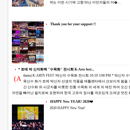
뀌는 이런 시기에 고향 떠난 이민자들의 마�…
Thank you for your support !!
.
* 토메 박 신자화백 "수묵화" 전시회 K-Arts fest:..
tlanta) K-ARTS FEST /박신자 수묵화 전시회 10-10 3:00 PM * 박신자 수묵화 전시회에 초대 합니다. 한국의 저명한 수
(A
묵산수 화가 토메 박신자 선생의 작품을 애틀랜타에서 선보이게 됨을 기쁘게 생각합니다. 토
간 산수화 와 사군자를 비롯한 전통 수묵화 의 세계 의 매진 하여 오신 분으로써 그의 작품 세계는 한
자연을 빼어난 필치로써 표현하여 한국 고유의 정서를 격조있게 도려낸 멋진
HAPPY New YEAR! 2020❤️
2020 HAPPY New Year!