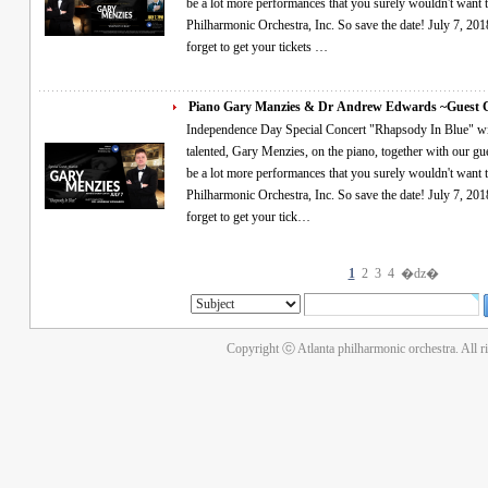
be a lot more performances that you surely wouldn't want 
Philharmonic Orchestra, Inc. So save the date! July 7, 2018
forget to get your tickets …
Piano Gary Manzies & Dr Andrew Edwards ~Guest
Independence Day Special Concert "Rhapsody In Blue" will be performed live by special guest, the very
talented, Gary Menzies, on the piano, together with our guest c
be a lot more performances that you surely wouldn't want 
Philharmonic Orchestra, Inc. So save the date! July 7, 2018
forget to get your tick…
1
2
3
4
�ǳ�
Copyright ⓒ Atlanta philharmonic orchestra. All r