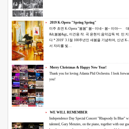
2019 K-Opera "Spring Spring"
미주 초연 K-Opera "봄봄" 봄~ 이네~ 봄~ 이야~~ 대한민국 창작 오페라! 김유정의 단편소설
&lt;봄봄&gt;, 이건용:작. 곡 윤현지:음악감독 박. 민:지. 휘 Atlanta Phil’ Opera Orchestra * 초대합니
다 * 2019’ 3.1절 100주년인 새봄을 기념하여, 신년 K-오페라 "봄봄"연주회를 공연합니다. 오셔
서 자리를 빛…
Merry Christmas & Happy New Year!
Thank you for loving Atlanta Phil Orchestra. I look forward to a creative program in the new year. Thank
you!
WE WILL REMEMBER
Independence Day Special Concert "Rhapsody In Blue" will be performed live by special guest, the very
talented, Gary Menzies, on the piano, together with our guest c