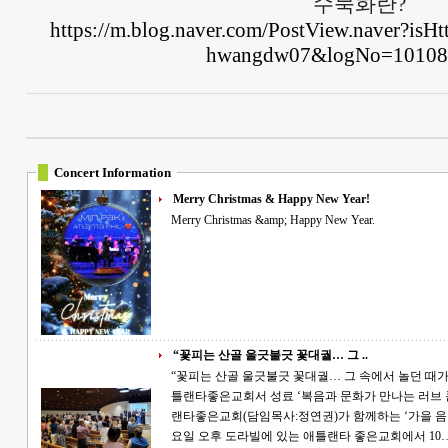
수묵화란?
https://m.blog.naver.com/PostView.naver?isH
hwangdw07&logNo=10108
Concert Information
Merry Christmas & Happy New Year!
Merry Christmas &amp; Happy New Year.
“꽃피는 산골 울긋불긋 꽃대궐… 그 ..
“꽃피는 산골 울긋불긋 꽃대궐… 그 속에서 놀던 때가 그립습니다” APO문
틀랜타좋은교회서 성료 ‘복음과 문화가 만나는 러브 콘서트’. APO문화재단(단장:박민)과 애틀
랜타좋은교회(담임목사:정연권)가 함께하는 ‘가을 음악
요일 오후 도라빌에 있는 애틀랜타 좋은교회에서 10