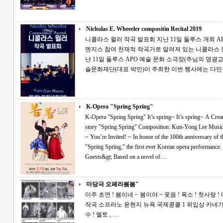
Nicholas E. Wheeeler compositin Recital 2019
니콜라스 윌러 작곡 발표회 지난 11일 둘루스 개최 APO 예술문화재단 주최...피아니스트 게리
멘지스 참여 천재적 작곡가로 알려져 있는 니콜라스 윌러(Nicholas Wheeler)의 작곡 발표회가 지
난 11일 둘루스 APO 예술 문화 소극장(주님의 영광교회)에서 개최됐다
술문화재단(대표 박민)이 주최한 이번 행사에는 다민
K-Opera "Spring Spring"
K-Opera "Spring Spring" It’s spring~ It’s spring~ A Creative Korean Opera~! Yu-jung Kim’s short
story "Spring Spring" Composition: Kun-Yong Lee Music Director: Hyun-Ji Yoon Conductor: Min Park
~ You’re Invited! ~ In honor of the 100th anniversary of the March 1st Movement, we invite you to
"Spring Spring," the first ever Korean opera performance. &lt;Performance Details and Special
Guests&gt; Based on a novel of…
마당극 오페라봄봄"
미주 초연 ! 봄이네 ~ 봄이야 ~ 웃음 ! 폭소 ! 첫사랑 ! 마당극 오페라 ! 봄봄 김유정 원작 이건용
작곡 소프라노 윤현지 뉴욕 국제콩쿨 1 위입상 카네기 홀 데뷔 테너허정민 오페라 뮤지컬의 진
수 ! 엘토 , …