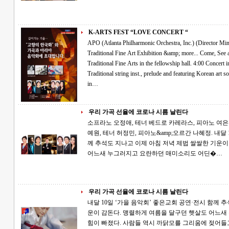
K-ARTS FEST “LOVE CONCERT “
APO (Atlanta Philharmonic Orchestra, Inc.) (Director Min Pak) presents: K-A
Traditional Fine Art Exhibition &amp; more... Come, See and Enjoy~ 3:30 Door open for Korean
Traditional Fine Arts in the fellowship hall. 4:00 Concert in the main sanctuary with GaYaGum, Korean
Traditional string inst., prelude and featuring Korean art songs and opera arias. at Atlanta Good Church
in…
우리 가곡 선율에 코로나 시름 날린다
소프라노 오정애, 테너 베드로 카레라스, 피아노 여은
예원, 테너 허정민, 피아노&amp;오르간 나혜정. 내달 10일 ‘가을 음악회’ 좋은교회 공연·전시 함
께 추석도 지나고 이제 아침 저녁 제법 쌀쌀한 기운이 감돈다. 맹렬하게 여름을 달구던 햇살도
어느새 누그러지고 요란하던 매미소리도 어딘�…
우리 가곡 선율에 코로나 시름 날린다
내달 10일 ‘가을 음악회’ 좋은교회 공연·전시 함께 추석도 지나고 이제 아침 저녁 제법 쌀쌀한 기
운이 감돈다. 맹렬하게 여름을 달구던 햇살도 어느
힘이 빠졌다. 사람들 역시 까닭모를 그리움에 젖어들고 아련