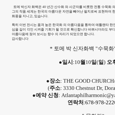
토메 박신자 화백은 40 년간 산수화 와 사군자를 비롯한 전통 수묵화 
그의 작품 세계는 한국의 아름다운 자연을 빼어난 필치로써 표현하여 
화풍을 지니고, 있습니다.
특히 이번 전시는 품격 높은 한국화 의 아름다움을 통하여 애틀랜타 한
심을 길이 각인 시켜줄 기회가 될 것으로 확신합니다 바쁘시더라도 부
아름다움에 젖어 보시는 향수 의 자리가 되었으면 합니다.
감사합니다
* 토메 박 신자화백 "수묵화
●
일시
:10
월
10
일
(
일
)
오
●
장소
: THE GOOD CHUR
(
주소
: 3330 Chestnut Dr, Dor
●
예약
신청
:
Atlantaphilharmon
연락처
:
678-
978-222