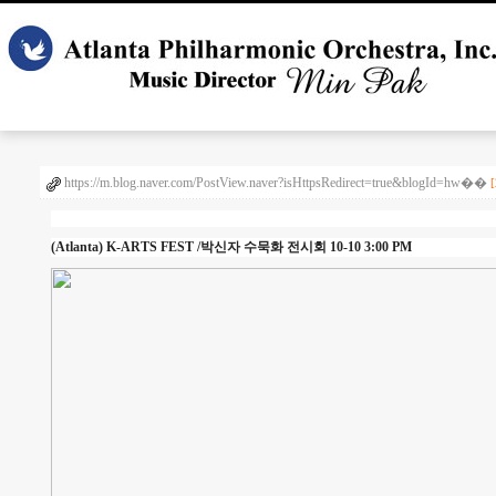
https://m.blog.naver.com/PostView.naver?isHttpsRedirect=true&blogId=hw��
(Atlanta) K-ARTS FEST /박신자 수묵화 전시회 10-10 3:00 PM